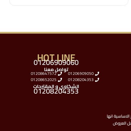
HOT LINE
01206909060
تواصل معنا
01208647572
01206909050
01208652025
01208204353
الشكاوي و المقترحات
01208204353
الاساسية انها
ضل العروض