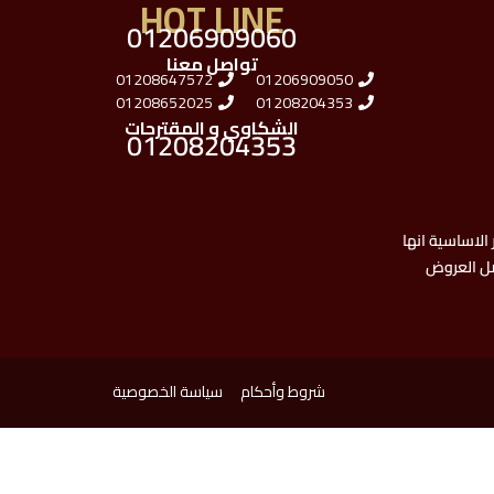
HOT LINE
01206909060
تواصل معنا
01208647572
01206909050
01208652025
01208204353
الشكاوي و المقترحات
01208204353
الاساسية انها
ضل العروض
شروط وأحكام
سياسة الخصوصية