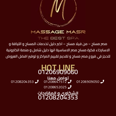
مصر مساج – من فيلا مساج – اكبر دليل لخدمات المساج و اللياقة و
الاسترخاء فكرة مساج مصر الاساسية انها دليل شامل و منصة الكترونية
للحجز في فروع مصر مساج و تقديم تقييم المراكز و توفير افضل العروض
HOT LINE
01206909060
تواصل معنا
01208204353
01208647572
01206909050
01208652025
الشكاوي و المقترحات
01208204353