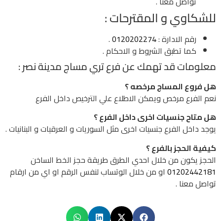
تواصل معنا .
للشكاوي و المقترحات :
رقم الادارة :
0120202274
.
كما تطبق الشروط و الاحكام .
معلومات قد تهمك عن فرع تري مساج مدينة نصر :
هل فروع المساج مرخصه ؟
نعم الفرع مرخص ويمكن الاطلاع علي الترخيص داخل الفرع
هل متاح جنسيات اخرى داخل الفرع ؟
يوجد داخل الفرع جنسيات اخرى مثل السوريات و العرقيات و البنانيات .
كيفية الحجز بالفرع ؟
الحجز يكون من خلال احدي الطرق طريقة حجز الخط الساخن
01202442181
او من خلال الوتساب لنفس الرقم او اي من ارقام
تواصل معنا .